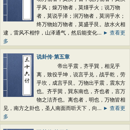
乎风；燥万物者，莫熯乎火；说万物
者，莫说乎泽；润万物者，莫润乎水；
终万物始万物者，莫盛乎艮。故水火相
逮，雷风不相悖，山泽通气，然后能变化...
► 查看更
多
说卦传·第五章
帝出乎震，齐乎巽，相见乎
离，致役乎坤，说言乎兑，战乎乾，劳
乎坎，成言乎艮。万物出乎震，震东方
也。齐乎巽，巽东南也，齐也者，言万
物之洁齐也。离也者，明也，万物皆相
见，南方之卦也，圣人南面而听天下，向...
► 查看更
多