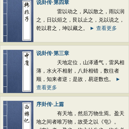
说卦传·第四章
雷以动之，风以散之，雨以润
之，日以烜之，艮以止之，兑以说之，
乾以君之，坤以藏之。
► 查看更多
说卦传·第三章
天地定位，山泽通气，雷风相
薄，水火不相射，八卦相错，数往者
顺，知来者逆；是故，易逆数也。
►
查看更多
序卦传·上篇
有天地，然后万物生焉。盈天
地之间者唯万物，故受之以《屯》。