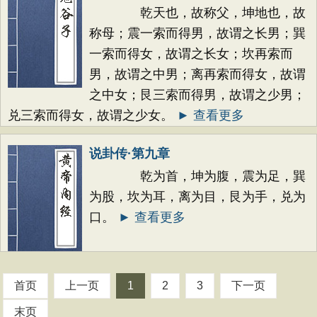
乾天也，故称父，坤地也，故
称母；震一索而得男，故谓之长男；巽
一索而得女，故谓之长女；坎再索而
男，故谓之中男；离再索而得女，故谓
之中女；艮三索而得男，故谓之少男；
兑三索而得女，故谓之少女。
► 查看更多
说卦传·第九章
乾为首，坤为腹，震为足，巽
为股，坎为耳，离为目，艮为手，兑为
口。
► 查看更多
首页
上一页
1
2
3
下一页
末页