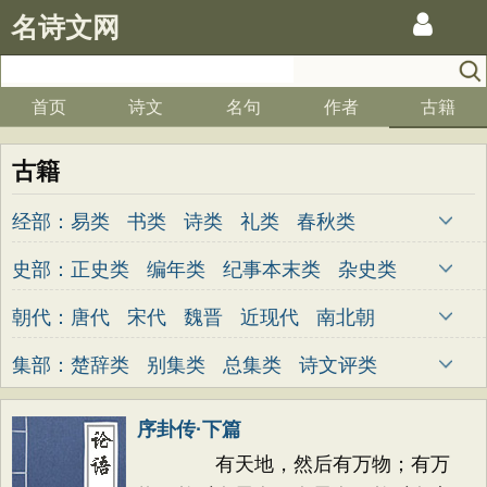
名诗文网
首页
诗文
名句
作者
古籍
古籍
经部：
易类
书类
诗类
礼类
春秋类
孝经类
五经总义类
四书类
乐类
史部：
正史类
编年类
纪事本末类
杂史类
小学类
别史类
诏令奏议类
传记类
史钞类
朝代：
唐代
宋代
魏晋
近现代
南北朝
清代
明代
元代
两汉
五代
先秦
集部：
楚辞类
别集类
总集类
诗文评类
金朝
隋代
未知
词曲类
序卦传·下篇
有天地，然后有万物；有万