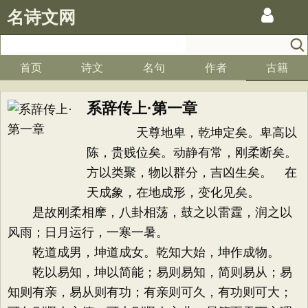
名诗文网
首页
诗文
名句
作者
古籍
系辞传上·第一章
天尊地卑，乾坤定矣。卑高以
陈，贵贱位矣。动静有常，刚柔断矣。
方以类聚，物以群分，吉凶生矣。 在
天成象，在地成形，变化见矣。
是故刚柔相摩，八卦相荡，鼓之以雷霆，润之以
风雨；日月运行，一寒一暑。
乾道成男，坤道成女。乾知大始，坤作成物。
乾以易知，坤以简能；易则易知，简则易从；易
知则有亲，易从则有功；有亲则可久，有功则可大；