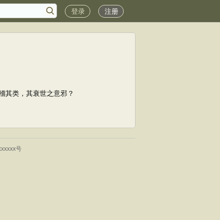
登录
注册
稽其类，其衰世之意邪？
xxxxx号