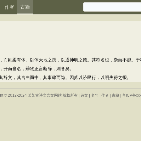
古籍
作者
而刚柔有体。以体天地之撰，以通神明之德。其称名也，杂而不越。于
开而当名，辨物正言断辞，则备矣。
辞文，其言曲而中，其事肆而隐。因贰以济民行，以明失得之报。
ight © 2012-2024 某某古诗文言文网站 版权所有 |
诗文
|
名句
|
作者
|
古籍
|
粤ICP备xxx