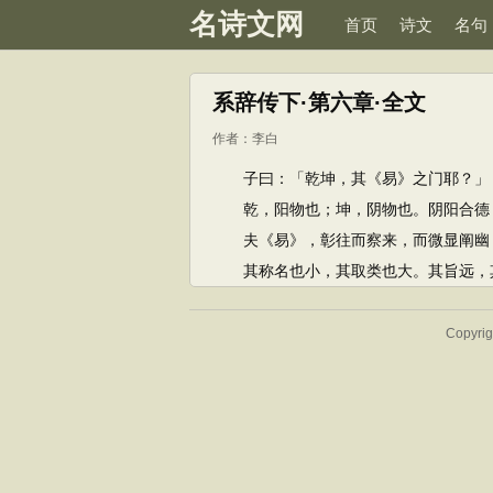
名诗文网
首页
诗文
名句
系辞传下·第六章·全文
作者：
李白
子曰：「乾坤，其《易》之门耶？」
乾，阳物也；坤，阴物也。阴阳合德，
夫《易》，彰往而察来，而微显阐幽，
其称名也小，其取类也大。其旨远，其
Copyr