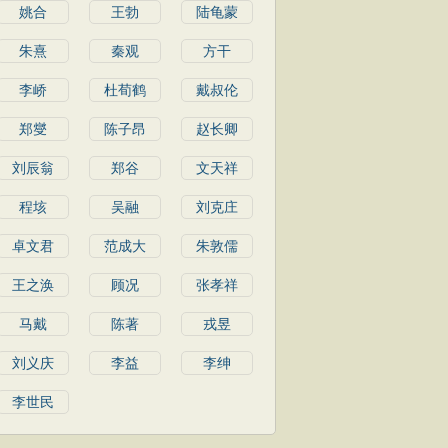
姚合
王勃
陆龟蒙
朱熹
秦观
方干
李峤
杜荀鹤
戴叔伦
郑燮
陈子昂
赵长卿
刘辰翁
郑谷
文天祥
程垓
吴融
刘克庄
卓文君
范成大
朱敦儒
王之涣
顾况
张孝祥
马戴
陈著
戎昱
刘义庆
李益
李绅
李世民