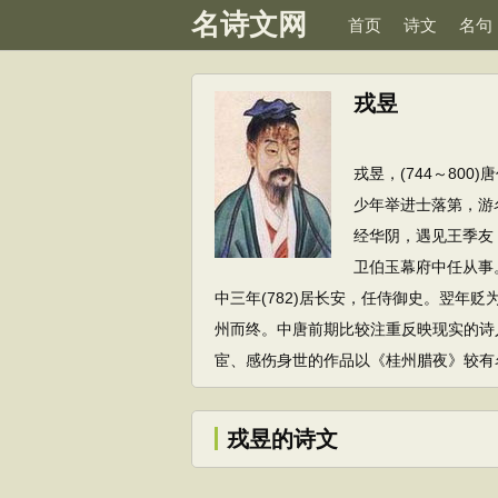
名诗文网
首页
诗文
名句
戎昱
戎昱，(744～80
少年举进士落第，游
经华阴，遇见王季友
卫伯玉幕府中任从事
中三年(782)居长安，任侍御史。翌年
州而终。中唐前期比较注重反映现实的诗
宦、感伤身世的作品以《桂州腊夜》较有名
戎昱的诗文