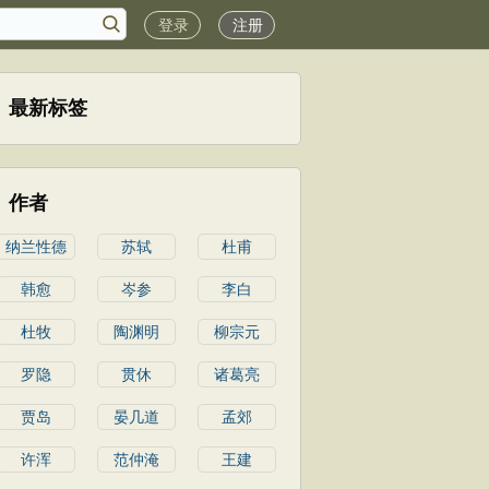
登录
注册
最新标签
作者
纳兰性德
苏轼
杜甫
韩愈
岑参
李白
杜牧
陶渊明
柳宗元
罗隐
贯休
诸葛亮
贾岛
晏几道
孟郊
许浑
范仲淹
王建