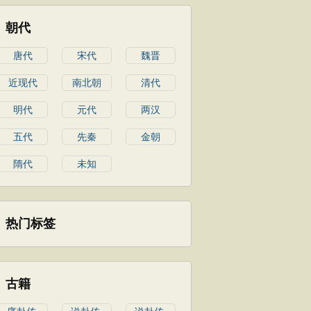
朝代
唐代
宋代
魏晋
近现代
南北朝
清代
明代
元代
两汉
五代
先秦
金朝
隋代
未知
热门标签
古籍