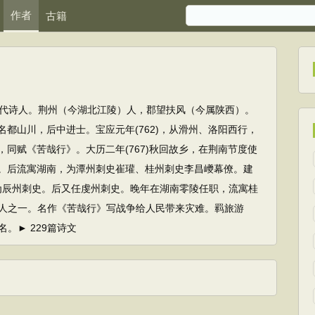
作者
古籍
0)唐代诗人。荆州（今湖北江陵）人，郡望扶风（今属陕西）。
名都山川，后中进士。宝应元年(762)，从滑州、洛阳西行，
，同赋《苦哉行》。大历二年(767)秋回故乡，在荆南节度使
。后流寓湖南，为潭州刺史崔瓘、桂州刺史李昌巙幕僚。建
贬为辰州刺史。后又任虔州刺史。晚年在湖南零陵任职，流寓桂
人之一。名作《苦哉行》写战争给人民带来灾难。羁旅游
。► 229篇诗文