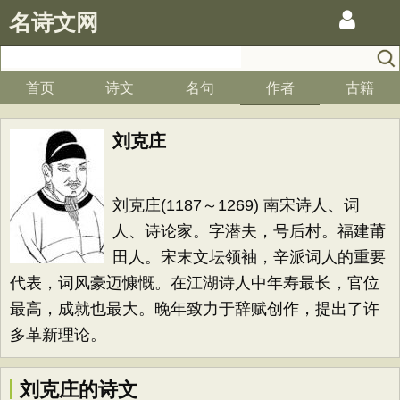
名诗文网
首页
诗文
名句
作者
古籍
刘克庄
刘克庄(1187～1269) 南宋诗人、词
人、诗论家。字潜夫，号后村。福建莆
田人。宋末文坛领袖，辛派词人的重要
代表，词风豪迈慷慨。在江湖诗人中年寿最长，官位
最高，成就也最大。晚年致力于辞赋创作，提出了许
多革新理论。
刘克庄的诗文