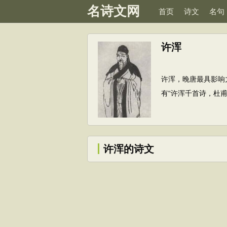
名诗文网
首页
诗文
名句
许浑
许浑，晚唐最具影响
有“许浑千首诗，杜甫
许浑的诗文