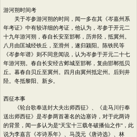
游河朔时间考
关于岑参游河朔的时间，闻一多在其《岑嘉州系
年考证》中有较详细的考证，他认为，岑参于开元二
十九年游河朔，春自长安至邯郸，历井陉，抵冀州。
八月由匡城经铁丘，至滑州，遂归颍阳。陈铁民等
《岑参年谱》则不同意闻说，认为岑参于开元二十七
年游河朔。春自长安经古邺城至邯郸，复由邯郸抵贝
丘。暮春自贝丘至冀州。四月由冀州抵定州。后到井
陉。冬抵黎阳、新乡。
西征本事
《轮台歌奉送封大夫出师西征》、《走马川行奉
送出师西征》是岑参两首著名的边塞诗，对于此两诗
的背景，闻一多认为是"天宝十三载冬破播仙之作"，此
说为李嘉言《岑诗系年》、马茂元《唐诗选》、林