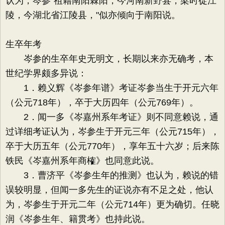
认为，岑参"祖籍南阳棘阳，今河南新野县，梁时徙江
陵，今湖北省江陵县，"似亦倾向于南阳说。
生卒年考
岑参的生卒年史无明文，长期以来亦无确考，本
世纪学界颇多异说：
1．赖义辉《岑参年谱》考证岑参当生于开元六年
（公元718年），卒于大历四年（公元769年）。
2．闻一多《岑嘉州系年考证》则不同意赖说，通
过详细考证认为，岑参生于开元三年（公元715年），
卒于大历五年（公元770年），享年五十六岁；后来陈
铁民《岑嘉州系年商榷》也同意此说。
3．曹济平《岑参生年的推测》也认为，赖说的错
误较明显，但闻一多先生的证说亦有不足之处，他认
为，岑参生于开元二年（公元714年）更为确切。任晓
润《岑参生年、籍贯考》也持此说。