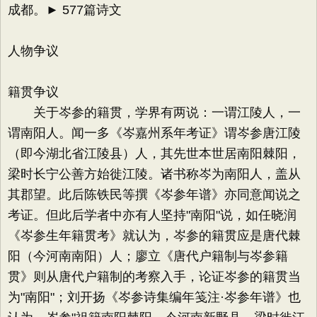
成都。► 577篇诗文
人物争议
籍贯争议
关于岑参的籍贯，学界有两说：一谓江陵人，一
谓南阳人。闻一多《岑嘉州系年考证》谓岑参唐江陵
（即今湖北省江陵县）人，其先世本世居南阳棘阳，
梁时长宁公善方始徙江陵。诸书称岑为南阳人，盖从
其郡望。此后陈铁民等撰《岑参年谱》亦同意闻说之
考证。但此后学者中亦有人坚持"南阳"说，如任晓润
《岑参生年籍贯考》就认为，岑参的籍贯应是唐代棘
阳（今河南南阳）人；廖立《唐代户籍制与岑参籍
贯》则从唐代户籍制的考察入手，论证岑参的籍贯当
为"南阳"；刘开扬《岑参诗集编年笺注·岑参年谱》也