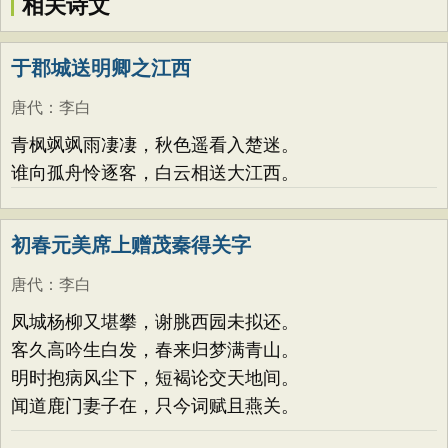
相关诗文
于郡城送明卿之江西
唐代
：
李白
青枫飒飒雨凄凄，秋色遥看入楚迷。
谁向孤舟怜逐客，白云相送大江西。
初春元美席上赠茂秦得关字
唐代
：
李白
凤城杨柳又堪攀，谢脁西园未拟还。
客久高吟生白发，春来归梦满青山。
明时抱病风尘下，短褐论交天地间。
闻道鹿门妻子在，只今词赋且燕关。