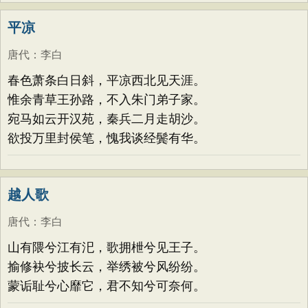
平凉
唐代
：
李白
春色萧条白日斜，平凉西北见天涯。
惟余青草王孙路，不入朱门弟子家。
宛马如云开汉苑，秦兵二月走胡沙。
欲投万里封侯笔，愧我谈经鬓有华。
越人歌
唐代
：
李白
山有隈兮江有汜，歌拥枻兮见王子。
揄修袂兮披长云，举绣被兮风纷纷。
蒙诟耻兮心靡它，君不知兮可奈何。