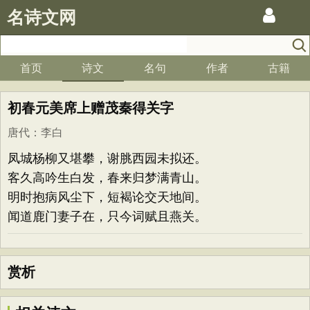
名诗文网
首页
诗文
名句
作者
古籍
初春元美席上赠茂秦得关字
唐代
：
李白
凤城杨柳又堪攀，谢脁西园未拟还。
客久高吟生白发，春来归梦满青山。
明时抱病风尘下，短褐论交天地间。
闻道鹿门妻子在，只今词赋且燕关。
赏析