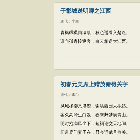
于郡城送明卿之江西
唐代
：
李白
青枫飒飒雨凄凄，秋色遥看入楚迷。
谁向孤舟怜逐客，白云相送大江西。
初春元美席上赠茂秦得关字
唐代
：
李白
凤城杨柳又堪攀，谢脁西园未拟还。
客久高吟生白发，春来归梦满青山。
明时抱病风尘下，短褐论交天地间。
闻道鹿门妻子在，只今词赋且燕关。