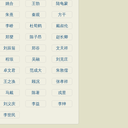
姚合
王勃
陆龟蒙
朱熹
秦观
方干
李峤
杜荀鹤
戴叔伦
郑燮
陈子昂
赵长卿
刘辰翁
郑谷
文天祥
程垓
吴融
刘克庄
卓文君
范成大
朱敦儒
王之涣
顾况
张孝祥
马戴
陈著
戎昱
刘义庆
李益
李绅
李世民