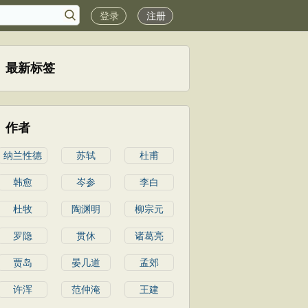
登录
注册
最新标签
作者
纳兰性德
苏轼
杜甫
韩愈
岑参
李白
杜牧
陶渊明
柳宗元
罗隐
贯休
诸葛亮
贾岛
晏几道
孟郊
许浑
范仲淹
王建